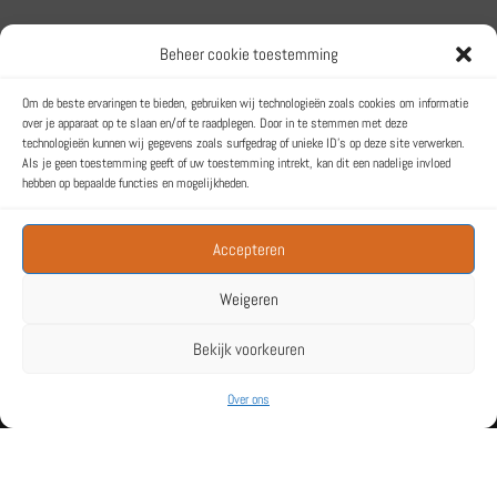
Beheer cookie toestemming
Het Trainingsbureau
Om de beste ervaringen te bieden, gebruiken wij technologieën zoals cookies om informatie
over je apparaat op te slaan en/of te raadplegen. Door in te stemmen met deze
Een label van Lemonsqueeze BV
technologieën kunnen wij gegevens zoals surfgedrag of unieke ID's op deze site verwerken.
Toernooiveld 6
Als je geen toestemming geeft of uw toestemming intrekt, kan dit een nadelige invloed
1359 JL ALMERE
hebben op bepaalde functies en mogelijkheden.
KvK: 32163284
Accepteren
Weigeren
Bekijk voorkeuren
Link naar onze privacyverklaring
| Mogelijk gemaakt door
WordPress
| Alle
rechten voorbehouden Het Trainingsbureau een label van Lemonsqueeze
Over ons
BV 2023
Deze website maakt gebruik van
cookies. Meer informatie over hoe
ACCEPTEREN
we dat doen? Ga naar onze
EN SLUITEN
cookieverklaring.