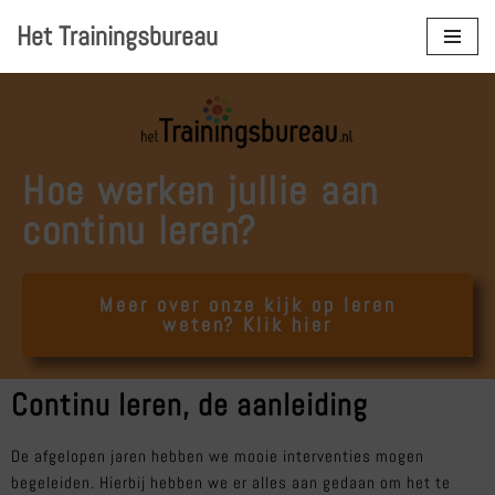
Het Trainingsbureau
Ga
naar
de
inhoud
Hoe werken jullie aan
continu leren?
Meer over onze kijk op leren
weten? Klik hier
Continu leren, de aanleiding
De afgelopen jaren hebben we mooie interventies mogen
begeleiden. Hierbij hebben we er alles aan gedaan om het te