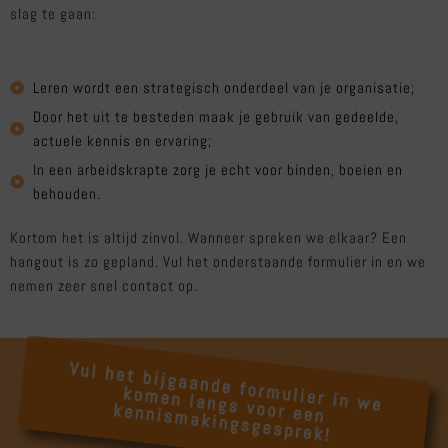
slag te gaan:
Leren wordt een strategisch onderdeel van je organisatie;
Door het uit te besteden maak je gebruik van gedeelde,
actuele kennis en ervaring;
In een arbeidskrapte zorg je echt voor binden, boeien en
behouden.
Kortom het is altijd zinvol. Wanneer spreken we elkaar? Een
hangout is zo gepland. Vul het onderstaande formulier in en we
nemen zeer snel contact op.
V
u
l h
e
t b
ijg
a
a
n
fo
rm
u
lie
r in
w
e
o
m
e
n
g
s
vo
o
r e
e
n
e
n
n
is
m
a
k
in
g
s
g
e
s
p
re
k
d
e
k
la
n
k
!