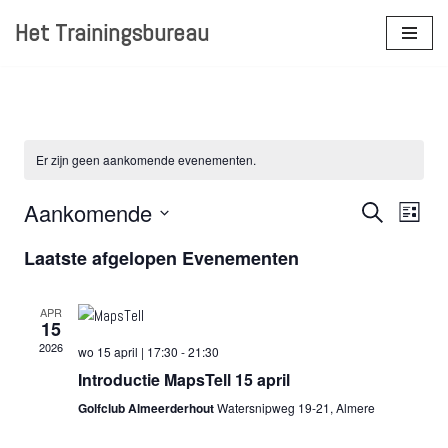
Het Trainingsbureau
Ga
naar
de
inhoud
Er zijn geen aankomende evenementen.
Aankomende
Evenem
Eve
Zoeken
Lijst
Selecteer
wee
Zoeken
Laatste afgelopen Evenementen
een
navi
en
datum.
APR
weergev
15
2026
navigati
wo 15 april | 17:30
-
21:30
Introductie MapsTell 15 april
Golfclub Almeerderhout
Watersnipweg 19-21, Almere