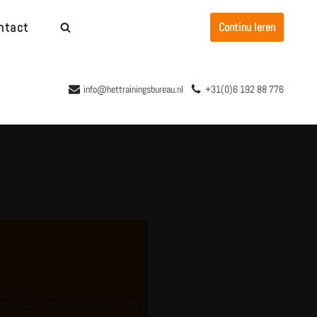
ntact
Continu leren
info@hettrainingsbureau.nl
+31(0)6 192 88 776
met 7Life Herken je dat? Je voelt