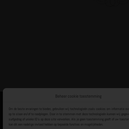
Beheer cookie toestemming
Het Trainingsbureau
Een label van Lemonsqueeze BV
Om de beste ervaringen te bieden, gebruiken wij technologieën zoals cookies om informatie ove
Toernooiveld 6
op te slaan en/of te raadplegen. Door in te stemmen met deze technologieën kunnen wij gegev
surfgedrag of unieke ID's op deze site verwerken. Als je geen toestemming geeft of uw toeste
1359 JL ALMERE
kan dit een nadelige invloed hebben op bepaalde functies en mogelijkheden.
KvK: 32163284