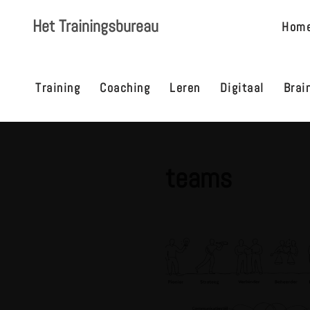
Het Trainingsbureau
Hom
Ga
naar
de
Training
Coaching
Leren
Digitaal
Brai
inhoud
teams