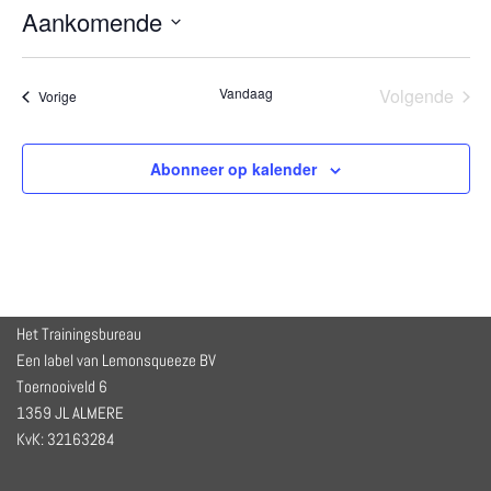
Aankomende
Selecteer
een
Vandaag
Volgende
Evenementen
Vorige
datum.
Eveneme
Abonneer op kalender
Het Trainingsbureau
Een label van Lemonsqueeze BV
Toernooiveld 6
1359 JL ALMERE
KvK: 32163284