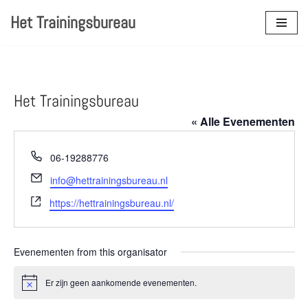
Het Trainingsbureau
Ga
naar
de
inhoud
Het Trainingsbureau
« Alle Evenementen
Telefoon
06-19288776
E-
info@hettrainingsbureau.nl
mail
Website
https://hettrainingsbureau.nl/
Evenementen from this organisator
Er zijn geen aankomende evenementen.
Bericht