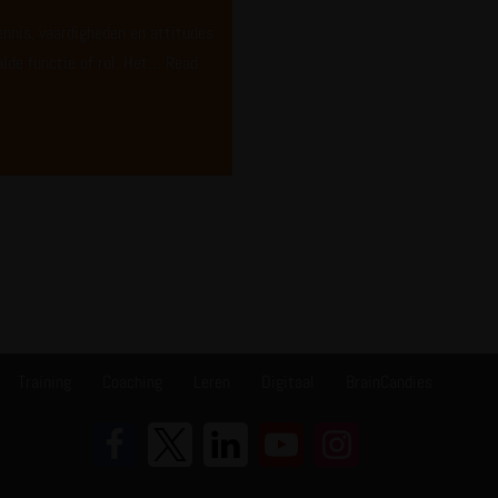
nnis, vaardigheden en attitudes
alde functie of rol. Het…
Read
Training
Coaching
Leren
Digitaal
BrainCandies