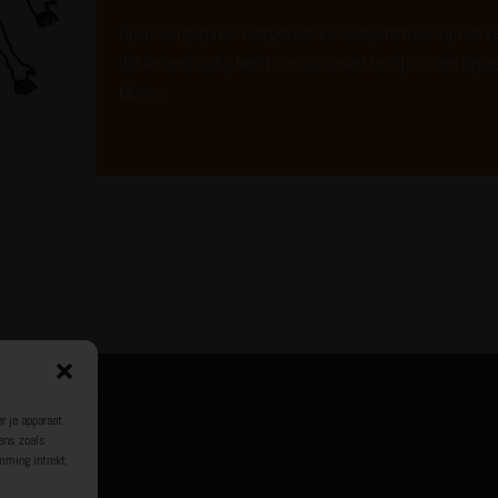
Open leergesprek: competenties Competenties zijn de ke
die iemand nodig heeft om succesvol te zijn in een bepa
More »
r je apparaat
ens zoals
mming intrekt,