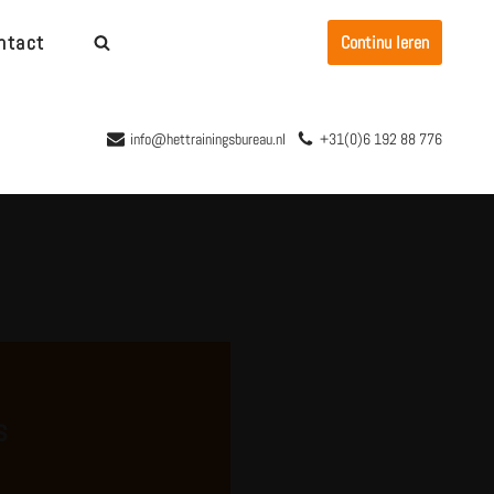
ntact
Continu leren
info@hettrainingsbureau.nl
+31(0)6 192 88 776
s