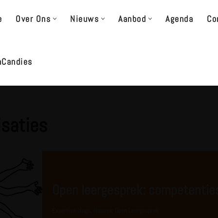
e
Over Ons
Nieuws
Aanbod
Agenda
Co
nCandies
isaties
Open leergesprek: competentie
Expertise blogs
,
Nieuws
,
Open Leergesprek