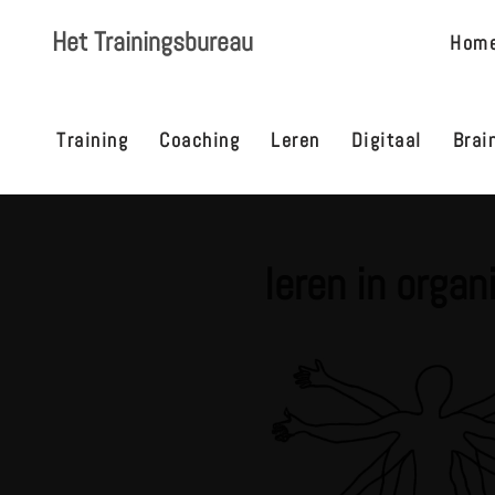
Het Trainingsbureau
Hom
Ga
naar
de
Training
Coaching
Leren
Digitaal
Brai
inhoud
leren in organ