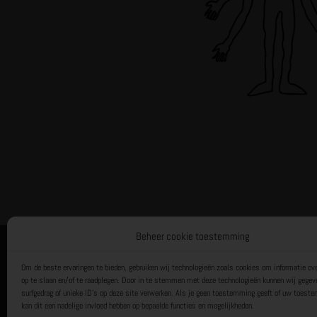
Beheer cookie toestemming
Het Trainingsbureau
Een label van Lemonsqueeze BV
Om de beste ervaringen te bieden, gebruiken wij technologieën zoals cookies om informatie ove
Toernooiveld 6
op te slaan en/of te raadplegen. Door in te stemmen met deze technologieën kunnen wij gegev
surfgedrag of unieke ID's op deze site verwerken. Als je geen toestemming geeft of uw toeste
1359 JL ALMERE
kan dit een nadelige invloed hebben op bepaalde functies en mogelijkheden.
KvK: 32163284