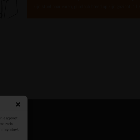
zijn stoel naar voren, glimlach breed op zijn gezicht. “U
r je apparaat
ens zoals
mming intrekt,