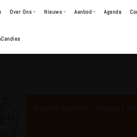
e
Over Ons
Nieuws
Aanbod
Agenda
Co
nCandies
Waarom luisteren verkopers nie
Nieuws
Waarom luisteren verkopers niet? Laten we eens beginn