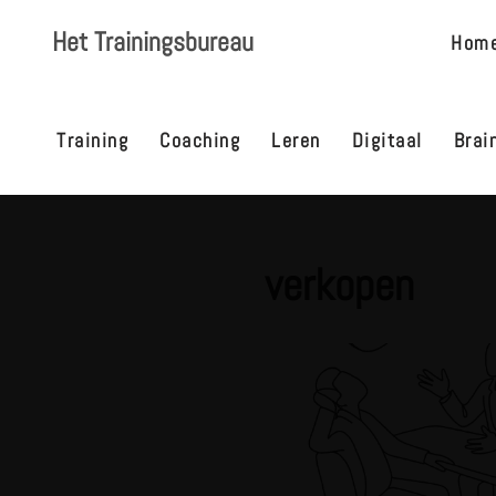
Het Trainingsbureau
Hom
Ga
naar
de
Training
Coaching
Leren
Digitaal
Brai
inhoud
verkopen