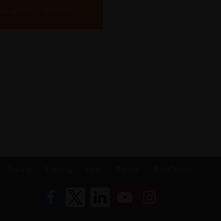
 zult versteld…
Read More »
Training
Coaching
Leren
Digitaal
BrainCandies