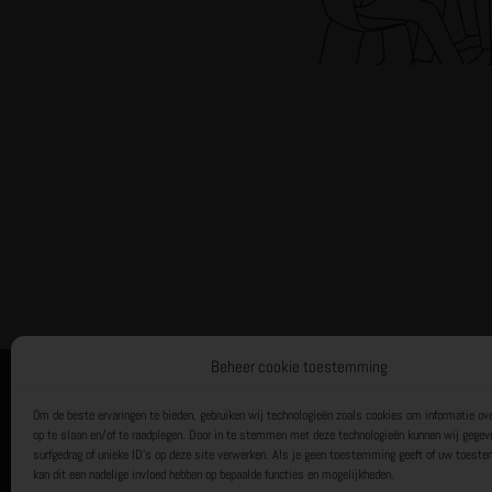
Beheer cookie toestemming
Het Trainingsbureau
Een label van Lemonsqueeze BV
Om de beste ervaringen te bieden, gebruiken wij technologieën zoals cookies om informatie ove
Toernooiveld 6
op te slaan en/of te raadplegen. Door in te stemmen met deze technologieën kunnen wij gegev
surfgedrag of unieke ID's op deze site verwerken. Als je geen toestemming geeft of uw toeste
1359 JL ALMERE
kan dit een nadelige invloed hebben op bepaalde functies en mogelijkheden.
KvK: 32163284