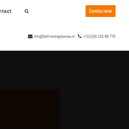
ntact
Continu leren
info@hettrainingsbureau.nl
+31(0)6 192 88 776
t?
en met een schets: Peter schuift