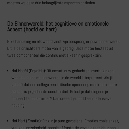
moeten we deze drie belangrijkste aspecten ontleden.
De Binnenwereld: het cognitieve en emotionele
Aspect (hoofd en hart)
Elke handeling en elk woord vindt zijn oorsprong in jouw binnenwereld.
Dit is de onzichtbare motor van je gedrag. Deze motor bestaat uit
twee componenten die continu met elkaar in gesprek zijn:
Het Hoofd (Cognitie):
Dit omvat jouw gedachten, overtuigingen,
waarden en de manier waarop je de wereld interpreteert. Als jij
gelooft dat een collega een kritische opmerking maakt om jou te
helpen, is je gedachte constructief. Geloof je dat diegene je
probeert te ondermijnen? Dan creëert je hoofd een defensieve
houding.
Het Hart (Emotie):
Dit zijn je pure gevoelens. Emoties zoals angst,
vreugde, onzekerheid, passie of frustratie geven direct kleur aan je