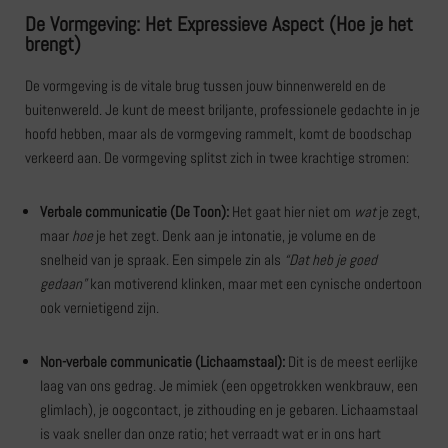
De Vormgeving: Het Expressieve Aspect (Hoe je het
brengt)
De vormgeving is de vitale brug tussen jouw binnenwereld en de
buitenwereld. Je kunt de meest briljante, professionele gedachte in je
hoofd hebben, maar als de vormgeving rammelt, komt de boodschap
verkeerd aan. De vormgeving splitst zich in twee krachtige stromen:
Verbale communicatie (De Toon):
Het gaat hier niet om
wat
je zegt,
maar
hoe
je het zegt. Denk aan je intonatie, je volume en de
snelheid van je spraak. Een simpele zin als
“Dat heb je goed
gedaan”
kan motiverend klinken, maar met een cynische ondertoon
ook vernietigend zijn.
Non-verbale communicatie (Lichaamstaal):
Dit is de meest eerlijke
laag van ons gedrag. Je mimiek (een opgetrokken wenkbrauw, een
glimlach), je oogcontact, je zithouding en je gebaren. Lichaamstaal
is vaak sneller dan onze ratio; het verraadt wat er in ons hart