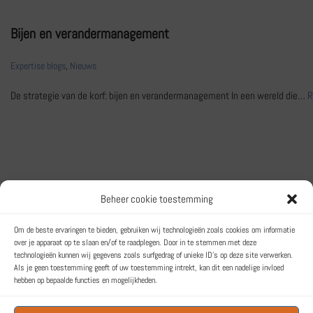
Bijen en verandermanagement
Expertise blogs
,
Nieuws
De strategie van de korf: bijen en verandermanagement In een wereld die…
R
Beheer cookie toestemming
Het Trainingsbureau
Om de beste ervaringen te bieden, gebruiken wij technologieën zoals cookies om informatie
over je apparaat op te slaan en/of te raadplegen. Door in te stemmen met deze
Een label van Lemonsqueeze BV
technologieën kunnen wij gegevens zoals surfgedrag of unieke ID's op deze site verwerken.
Toernooiveld 6
Als je geen toestemming geeft of uw toestemming intrekt, kan dit een nadelige invloed
1359 JL ALMERE
hebben op bepaalde functies en mogelijkheden.
KvK: 32163284