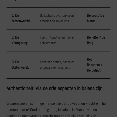
1. De
Gedachten, overtuigingen,
De Bron / De
Binnenwereld
emoties en gevoelens.
Motor
2. De
Toon, intonatie, mimiek en
De Filter / De
Vormgeving
lichaamstaal.
Brug
Het
3. De
Concrete acties, daden en
Resultaat /
Buitenwereld
uitgesproken woorden.
De Output
Authenticiteit: Als de drie aspecten in balans zijn
Waarom voelen sommige mensen zo betrouwbaar en krachtig in hun
communicatie? Omdat hun gedrag
in balans
is. Wat ze voelen en
denken (binnenwereld), matcht met hoe ze kijken en klinken