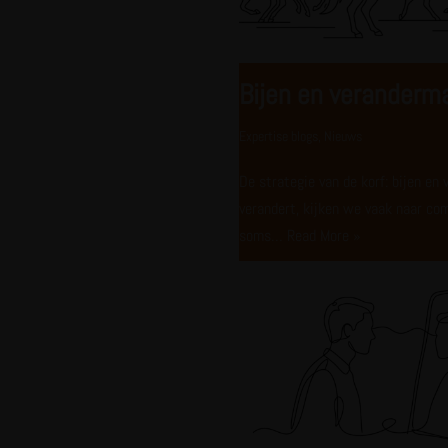
Bijen en verander
Expertise blogs
,
Nieuws
De strategie van de korf: bijen e
verandert, kijken we vaak naar c
soms…
Read More »