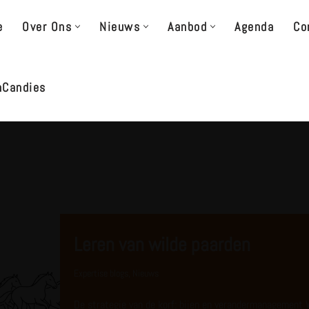
e
Over Ons
Nieuws
Aanbod
Agenda
Co
nCandies
Leren van wilde paarden
Expertise blogs
,
Nieuws
De strategie van de korf: bijen en verandermanagement