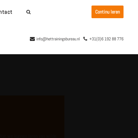
ntact
Continu leren
info@hettrainingsbureau.nl
+31(0)6 192 88 776
 Wat we kunnen leren van wilde