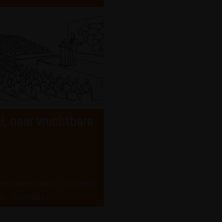
i, naar vruchtbare
edoe wordt ervaren is misschien
kost…
Read More »