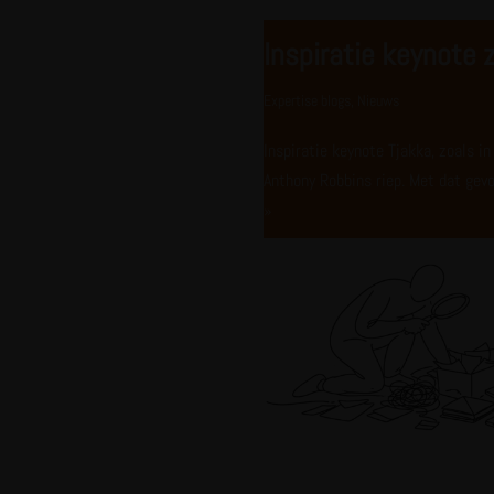
Inspiratie keynote 
Expertise blogs
,
Nieuws
Inspiratie keynote Tjakka, zoals i
Anthony Robbins riep. Met dat gevo
»