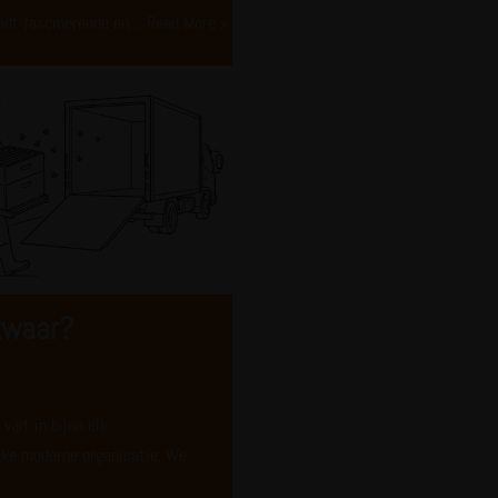
iedt fascinerende en…
Read More »
zwaar?
valt in bijna elk
lke moderne organisatie. We