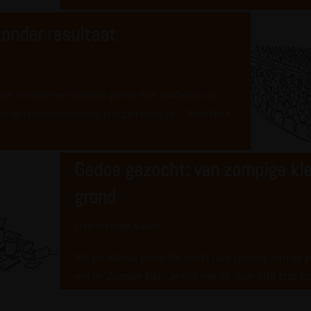
zonder resultaat
n het verleden een bekende goeroe naar voorbeeld van
el een inspiratiesessies uitlopen en bij de…
Read More
Gedoe gezocht: van zompige kle
grond
Expertise blogs
,
Nieuws
Het paradoxale gevoel De meest rake typering van hoe g
wel de ‘Zompige Klei’. Je wilt vooruit, maar elke stap 