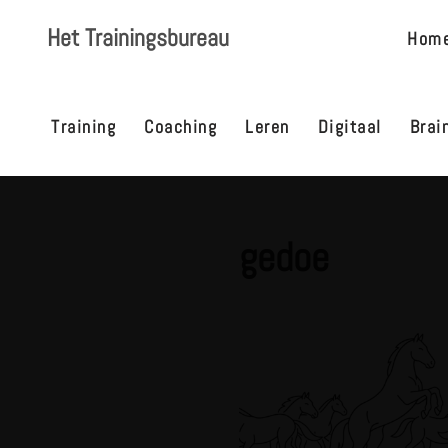
Het Trainingsbureau
Hom
Ga
naar
de
Training
Coaching
Leren
Digitaal
Brai
inhoud
gedoe