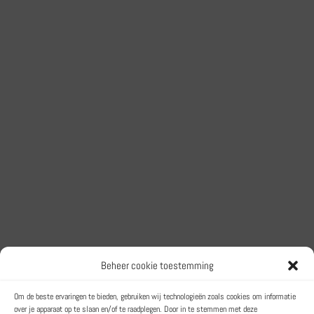
Beheer cookie toestemming
Het Trainingsbureau
Om de beste ervaringen te bieden, gebruiken wij technologieën zoals cookies om informatie
over je apparaat op te slaan en/of te raadplegen. Door in te stemmen met deze
Een label van Lemonsqueeze BV