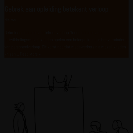
Gebrek aan opleiding betekent verloop
Nieuws
Gebrek aan opleiding betekent verloop Goede opleiding en
ontwikkelingsmogelijkheden spelen een belangrijke rol in het verminderen
van personeelverloop. Dit komt doordat medewerkers die mogelijkheden
krijgen…
Read More »