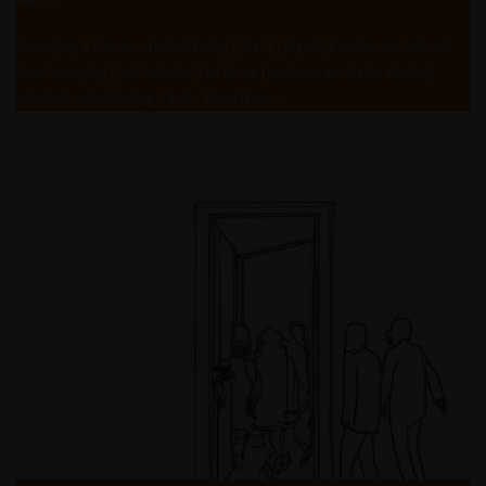
Nieuws
Beweging + Focus = Ontwikkeling (deel 1) Eigenlijk weten we het wel:
door beweging (veel herhalen) en focus (aanleren en doelen stellen)
ontstaat ontwikkeling. Toch…
Read More »