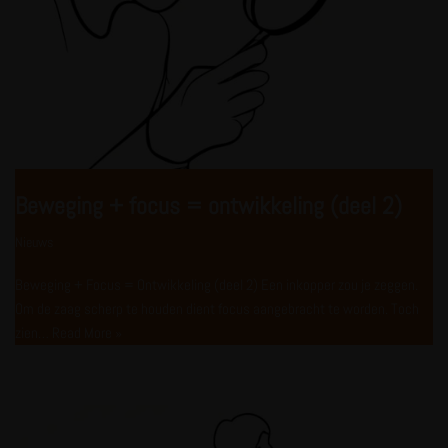
Beweging + focus = ontwikkeling (deel 2)
Nieuws
Beweging + Focus = Ontwikkeling (deel 2) Een inkopper zou je zeggen.
Om de zaag scherp te houden dient focus aangebracht te worden. Toch
zien…
Read More »