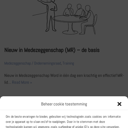
Nieuw in Medezeggenschap (MR) – de basis
Medezeggenschap / Ondernemingsraad
,
Training
Nieuw in Medezeggenschap Word in één dag een krachtig en effectief MR-
lid…
Read More »
Beheer cookie toestemming
Het Trainingsbureau
Om de beste ervaringen te bieden, gebruiken wij technologieën zoals cookies om informatie
over je apparaat op te slaan en/of te raadplegen. Door in te stemmen met deze
Een label van Lemonsqueeze BV
technologieën kunnen wij gegevens zoals surfgedrag of unieke ID's op deze site verwerken.